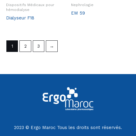
Dispositifs Médicaux pour
Nephrologie
hémodialyse
EM 59
Dialyseur F18
1
2
3
→
2023 © Ergo Maroc Tous les droits sont réservés.