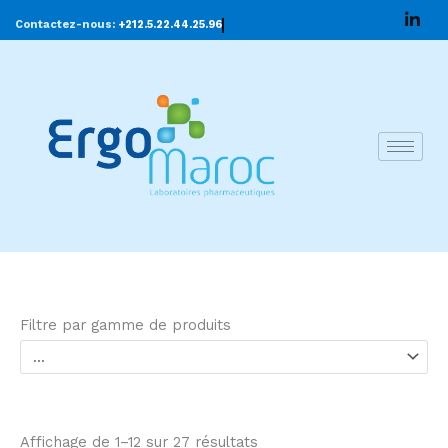
Aller
Contactez-nous:
+212.5.22.44.25.96
au
contenu
Filtre par gamme de produits
Affichage de 1–12 sur 27 résultats